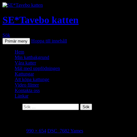
SE*Tavebo katten
Sök
Hoppa till innehåll
Primär meny
Hem
Min kattbakgrund
Våra katter
Mål med uppfödningen
Kattungar
Att köpa kattunge
Video filmer
Kontakta oss
Länkar
Sök efter:
DSC_7682 Yames
2020-05-02
990 × 654
DSC_7682 Yames