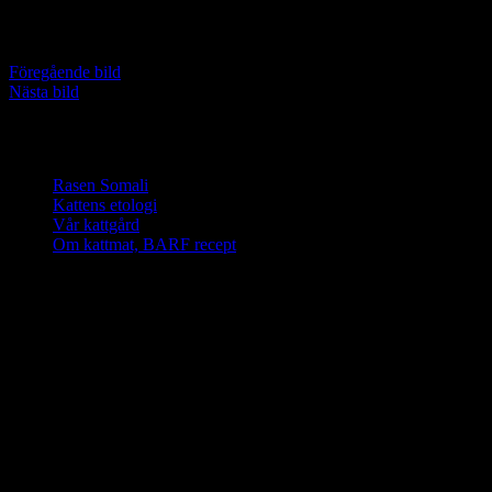
Yames plockar upp lite torrfoder ur plastkopparna.
Föregående bild
Nästa bild
Vi älskar somali katter
Rasen Somali
Kattens etologi
Vår kattgård
Om kattmat, BARF recept
PawPed’s G1 banner
Klicka på
bilden för
kursinnehåll
PawPed’s G2 banner