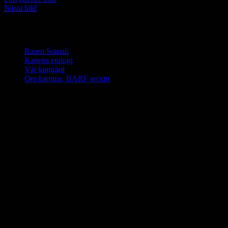
Nästa bild
Vi älskar somali katter
Rasen Somali
Kattens etologi
Vår kattgård
Om kattmat, BARF recept
PawPed’s G1 banner
Klicka på
bilden för
kursinnehåll
PawPed’s G2 banner
Klicka på
bilden för
kursinnehåll