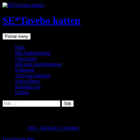
SE*Tavebo katten
Sök
Hoppa
Primär meny
till
innehåll
Hem
Min kattbakgrund
Våra katter
Mål med uppfödningen
Kattungar
Att köpa kattunge
Video filmer
Kontakta oss
Länkar
Sök
efter:
Katt 1 cert liten
2018-01-14
100 × 148
Katt 1 cert liten
Föregående bild