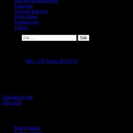
Mål med uppfödningen
Kattungar
Att köpa kattunge
Video filmer
Kontakta oss
Länkar
Sök efter:
Stolpe 20220717
2022-07-17
990 × 659
Stolpe 20220717
Med 20cm extra på toppen, så har vi marginal att en gång kunna
byta ut sektionen nere vi stolpfoten utan att behöva införskaffa nya
reglar.
Föregående bild
Nästa bild
Vi älskar somali katter
Rasen Somali