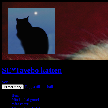
SE*Tavebo katten
Sök
Hoppa till innehåll
Primär meny
Hem
Min kattbakgrund
Våra katter