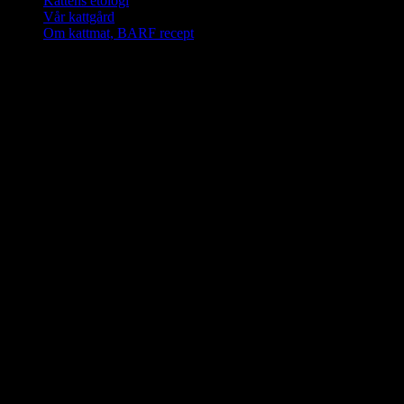
Kattens etologi
Vår kattgård
Om kattmat, BARF recept
PawPed’s G1 banner
Klicka på
bilden för
kursinnehåll
PawPed’s G2 banner
Klicka på
bilden för
kursinnehåll
PawPed’s G3 banner
Diplom Katt 1