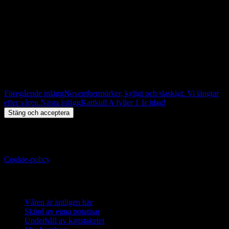
Kattungarna kommer att vara leveransklara under mitten av April
2018.
Inläggsnavigering
Föregående inlägg
Novembermörker, kyligt och slaskigt. Vi längtar
efter våren.
Nästa inlägg
Kattkull A fyller 1 år idag!
Integritet och cookies: Den här webbplatsen använder cookies.
Genom att fortsätta använda den här webbplatsen godkänner du
deras användning.
Om du vill veta mer, inklusive hur du kontrollerar cookies, se:
Cookie-policy
Uppdateringar
Våren är äntligen här
2023-04-30
Skörd av egna potatisar
2022-07-17
Underhåll av kattstaketet
2022-07-17