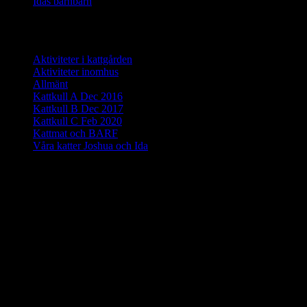
Idas barnbarn
2021-12-13
Tidigare inlägg per kategori
Aktiviteter i kattgården
(20)
Aktiviteter inomhus
(4)
Allmänt
(3)
Kattkull A Dec 2016
(1)
Kattkull B Dec 2017
(22)
Kattkull C Feb 2020
(16)
Kattmat och BARF
(1)
Våra katter Joshua och Ida
(4)
Antal besökare sedan December 2016
49 335 st
Följ oss på
Vi älskar somali katter