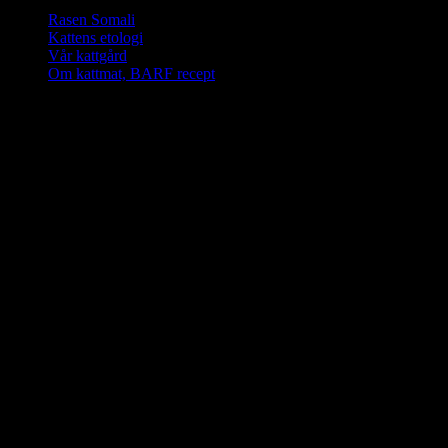
Rasen Somali
Kattens etologi
Vår kattgård
Om kattmat, BARF recept
PawPed’s G1 banner
Klicka på
bilden för
kursinnehåll
PawPed’s G2 banner
Klicka på
bilden för
kursinnehåll
PawPed’s G3 banner