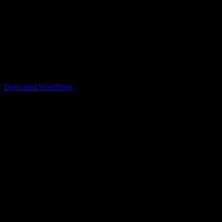
Diplom Katt 1
Diplom Katt 2
Drivs med WordPress