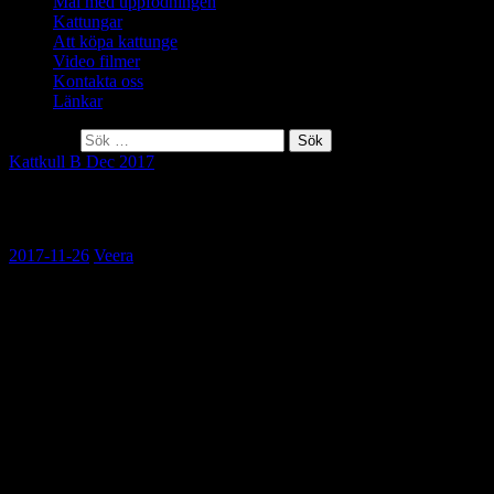
Mål med uppfödningen
Kattungar
Att köpa kattunge
Video filmer
Kontakta oss
Länkar
Sök efter:
Kattkull B Dec 2017
Kattungar väntas under nyårshelgen v.52
2017-11-26
Veera
Parningen mellan Yames och Ida kan resultera i fina
kattungar.
Ida har mandelformade medelstora ögon. Yames, å sin sida har stora
ögon, men de är aningen för runda. Ida har en väldigt fin och kraftig
haka, som kompenserar för Yames något mindre haka. Båda två har
väldigt fin pälsfärg. Ida har en djup röd sorrel färg. Yames har en
jämn tickning på sin viltfärgade päls och han ståtar även med en
lång och yvig svans. Båda katterna har ett fint temperament, och de
är lekfulla och gosiga.