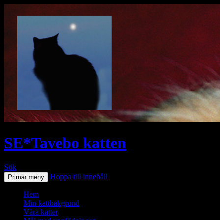
SE*Tavebo katten
Sök
Hoppa till innehåll
Primär meny
Hem
Min kattbakgrund
Våra katter