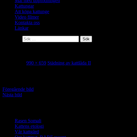
Mål med uppfödningen
Kattungar
Att köpa kattunge
Video filmer
Kontakta oss
Länkar
Sök efter:
Städning av kattlåda II
2019-02-23
990 × 659
Städning av kattlåda II
Det fanns en del gömda skatter i lådan.
Föregående bild
Nästa bild
Vi älskar somali katter
Rasen Somali
Kattens etologi
Vår kattgård