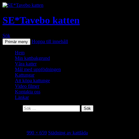
SE*Tavebo katten
Sök
Hoppa till innehåll
Primär meny
Hem
Min kattbakgrund
Våra katter
Mål med uppfödningen
Kattungar
Att köpa kattunge
Video filmer
Kontakta oss
Länkar
Sök efter:
Städning av kattlåda
2019-02-23
990 × 659
Städning av kattlåda