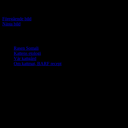
Städning av en av kattlådorna.
Föregående bild
Nästa bild
Vi älskar somali katter
Rasen Somali
Kattens etologi
Vår kattgård
Om kattmat, BARF recept
PawPed’s G1 banner
Klicka på
bilden för
kursinnehåll
PawPed’s G2 banner